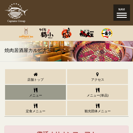
Toggle
NAVI
navigat
焼肉居酒屋カルビ大王 / メニュー
店舗トップ
アクセス
メニュー
メニュー(単品)
定食メニュー
観光団体メニュー